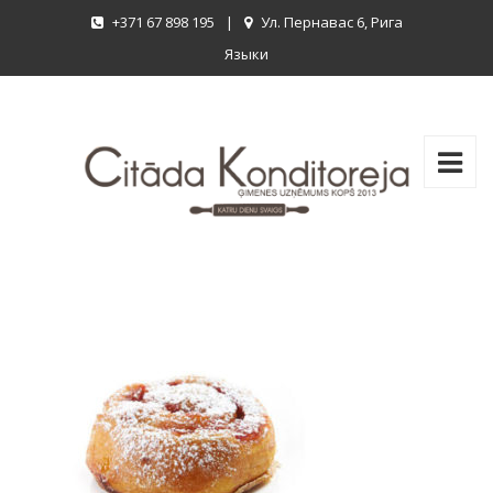
+371 67 898 195
|
Ул. Пернавас 6, Рига
Языки