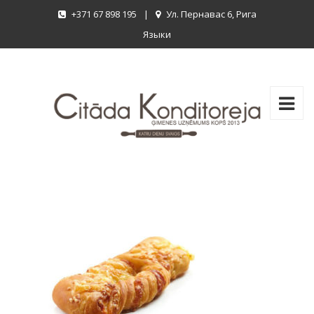
+371 67 898 195
|
Ул. Пернавас 6, Рига
Языки