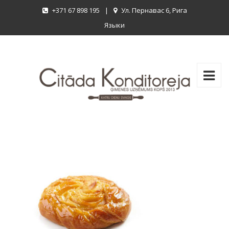
+371 67 898 195
|
Ул. Пернавас 6, Рига
Языки