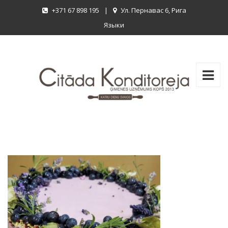
+371 67 898 195
|
Ул. Пернавас 6, Рига
Языки