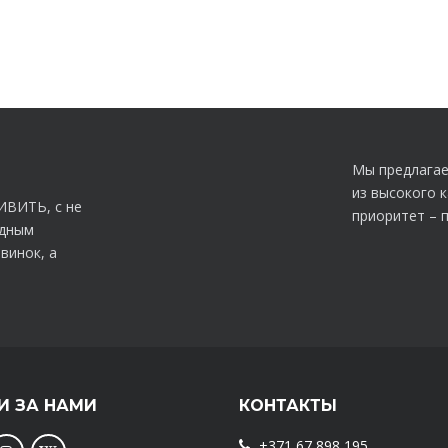
Мы предлагае
из высокого 
ИВИТЬ, с не
приоритет – 
идным
винок, а
И ЗА НАМИ
КОНТАКТЫ
+371 67 898 195