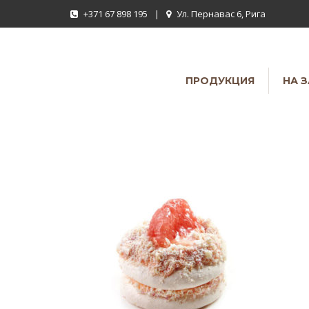
+371 67 898 195
|
Ул. Пернавас 6, Рига
ПРОДУКЦИЯ
НА 