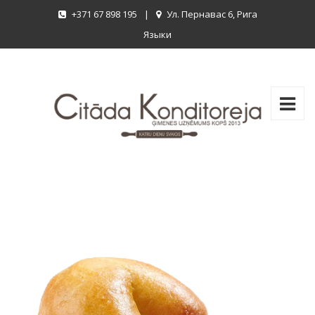
+371 67 898 195
|
Ул. Пернавас 6, Рига
Языки