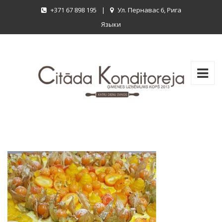
+371 67 898 195
|
Ул. Пернавас 6, Рига
Языки