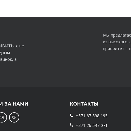
Мы предлагае
из высокого 
ИВИТЬ, с не
приоритет – 
идным
винок, а
И ЗА НАМИ
КОНТАКТЫ
+371 67 898 195
+371 26 547 071