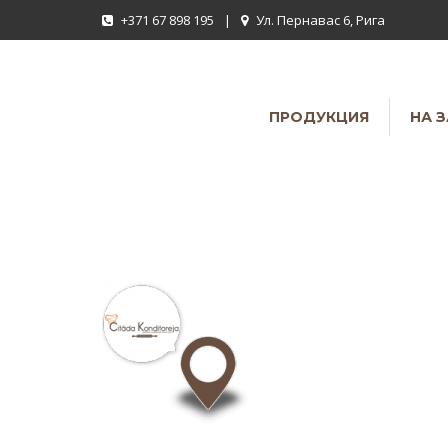
+371 67 898 195
|
Ул. Пернавас 6, Рига
ПРОДУКЦИЯ
НА 