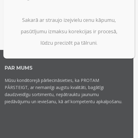
Sakarā ar straujo izejvielu cenu kāpumu,
pasūtījumu izmaksu korekcijas ir procesā,
lūdzu precizēt pa tālruni.
PAR MUMS
Mūsu konditorejā pārliecināsieties, ka PROTAM
PĀRSTEIGT, ar nemainīgi augstu kvalitāti, bagātīgi
daudzveidīgu sortimentu, nepātrauktu jaunumu
piedāvājumu un ieviešanu, kā arī kompetentu apkalpošanu.