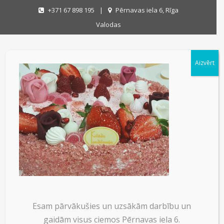
+371 67 898 195
|
Pērnavas iela 6, Rīga
Valodas
Aizvērt
Esam pārvākušies un uzsākām darbību un
gaidām visus ciemos Pērnavas iela 6.