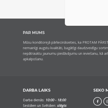
PAR MUMS
Mūsu konditorejā pārliecināsieties, ka PROTAM PĀRST
nemainīgi augstu kvalitāti, bagātīgi daudzveidīgu sorti
nepātrauktu jaunumu piedāvājumu un ieviešanu, kā ar
apkalpošanu.
DARBA LAIKS
SEKO 
Darba dienās:
10:00 - 18:00
Sestdien un Svētdien:
slēgts