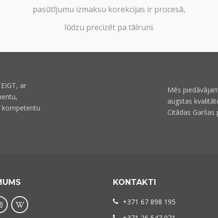
pasūtījumu izmaksu korekcijas ir procesā,
lūdzu precizēt pa tālruni.
EIGT, ar
Mēs piedāvājam
mentu,
augstas kvalitāt
ī kompetentu
Citādas Garšas 
MUMS
KONTAKTI
+371 67 898 195
+371 26 547 071