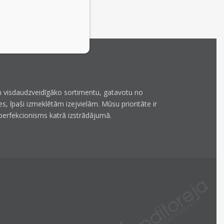
 visdaudzveidīgāko sortimentu, gatavotu no
es, īpaši izmeklētām izejvielām. Mūsu prioritāte ir
perfekcionisms katrā izstrādājumā.