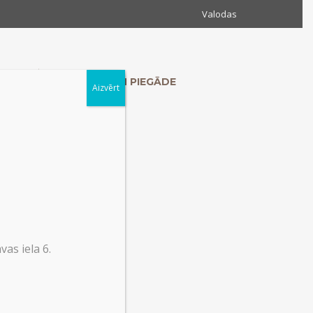
Valodas
MUMS
KONTAKTI UN PIEGĀDE
Aizvērt
as iela 6.