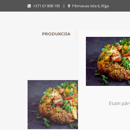
+371 67 898 195
|
Pērnavas iela 6, Rīga
PRODUKCIJA
INDIVIDUĀLIE PASŪTĪ
Esam pārv