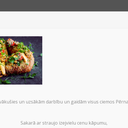
JUMI
PAR 
ākušies un uzsākām darbību un gaidām visus ciemos Pērnav
Sakarā ar straujo izejvielu cenu kāpumu,