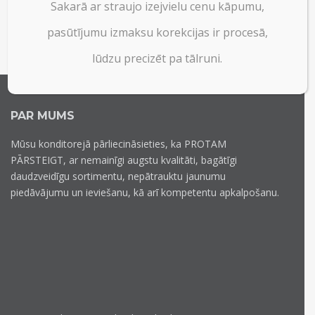
Sakarā ar straujo izejvielu cenu kāpumu,
pasūtījumu izmaksu korekcijas ir procesā,
lūdzu precizēt pa tālruni.
PAR MUMS
Mūsu konditorejā pārliecināsieties, ka PROTAM
PĀRSTEIGT, ar nemainīgi augstu kvalitāti, bagātīgi
daudzveidīgu sortimentu, nepātrauktu jaunumu
piedāvājumu un ieviešanu, kā arī kompetentu apkalpošanu.