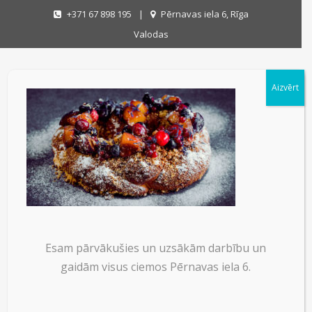
+371 67 898 195
|
Pērnavas iela 6, Rīga
Valodas
Aizvērt
Esam pārvākušies un uzsākām darbību un
gaidām visus ciemos Pērnavas iela 6.