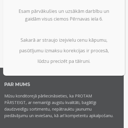
Esam pārvākušies un uzsākām darbību un
gaidām visus ciemos Pērnavas iela 6.
Sakarā ar straujo izejvielu cenu kāpumu,
pasūtījumu izmaksu korekcijas ir procesā,
lūdzu precizēt pa tālruni.
PAR MUMS
Mūsu konditorejā pārliecināsieties, ka PROTAM
PĀRSTEIGT, ar nemainīgi augstu kvalitāti, bagātīgi
daudzveidīgu sortimentu, nepātrauktu jaunumu
piedāvājumu un ieviešanu, kā arī kompetentu apkalpošanu.