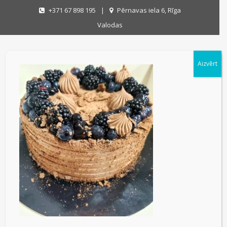
+371 67 898 195
|
Pērnavas iela 6, Rīga
Valodas
Aizvērt