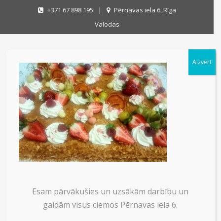
+371 67 898 195
|
Pērnavas iela 6, Rīga
Valodas
Aizvērt
Esam pārvākušies un uzsākām darbību un
gaidām visus ciemos Pērnavas iela 6.