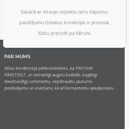
Sakarā ar straujo izejvielu cenu kāpumu,
pasūtījumu izmaksu korekcijas ir procesā,
lūdzu precizēt pa tālruni.
PAR MUMS
Mūsu konditorejā pārliecināsieties, ka PROTAM
PĀRSTEIGT, ar nemainīgi augstu kvalitāti, bagātīgi
daudzveidīgu sortimentu, nepātrauktu jaunumu
piedāvājumu un ieviešanu, kā arī kompetentu apkalpošanu.