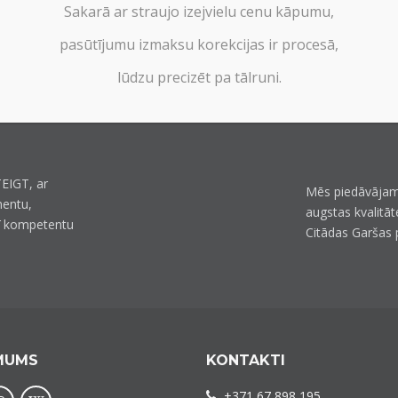
Sakarā ar straujo izejvielu cenu kāpumu,
pasūtījumu izmaksu korekcijas ir procesā,
lūdzu precizēt pa tālruni.
EIGT, ar
Mēs piedāvājam
mentu,
augstas kvalitāt
ī kompetentu
Citādas Garšas 
MUMS
KONTAKTI
+371 67 898 195