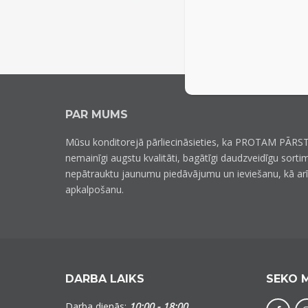
PAR MUMS
Mūsu konditorejā pārliecināsieties, ka PROTAM PĀRST
nemainīgi augstu kvalitāti, bagātīgi daudzveidīgu sorti
nepātrauktu jaunumu piedāvājumu un ieviešanu, kā ar
apkalpošanu.
DARBA LAIKS
SEKO 
Darba dienās:
10:00 - 18:00