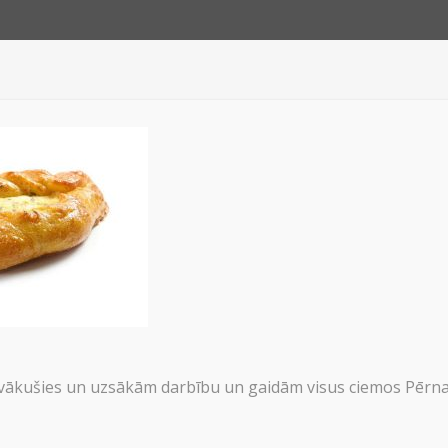
JUMI
PAR 
ākušies un uzsākām darbību un gaidām visus ciemos Pērnav