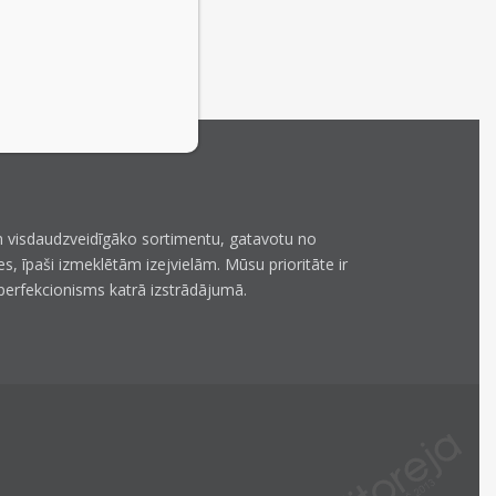
 visdaudzveidīgāko sortimentu, gatavotu no
es, īpaši izmeklētām izejvielām. Mūsu prioritāte ir
perfekcionisms katrā izstrādājumā.