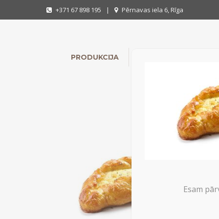
+371 67 898 195
|
Pērnavas iela 6, Rīga
PRODUKCIJA
INDIVIDUĀLIE PASŪTĪ
Esam pārv