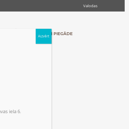
Valodas
MUMS
KONTAKTI UN PIEGĀDE
Aizvērt
as iela 6.