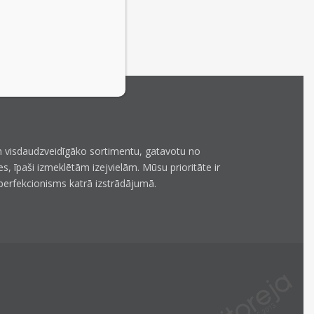
 visdaudzveidīgāko sortimentu, gatavotu no
es, īpaši izmeklētām izejvielām. Mūsu prioritāte ir
perfekcionisms katrā izstrādājumā.