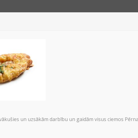
JUMI
PAR 
ākušies un uzsākām darbību un gaidām visus ciemos Pērnav