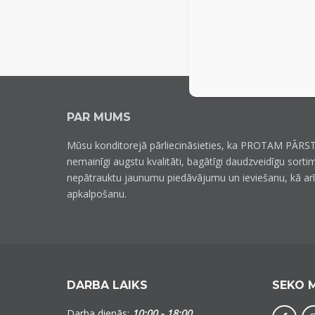
PAR MUMS
Mūsu konditorejā pārliecināsieties, ka PROTAM PĀRST
nemainīgi augstu kvalitāti, bagātīgi daudzveidīgu sorti
nepātrauktu jaunumu piedāvājumu un ieviešanu, kā ar
apkalpošanu.
DARBA LAIKS
SEKO 
Darba dienās:
10:00 - 18:00