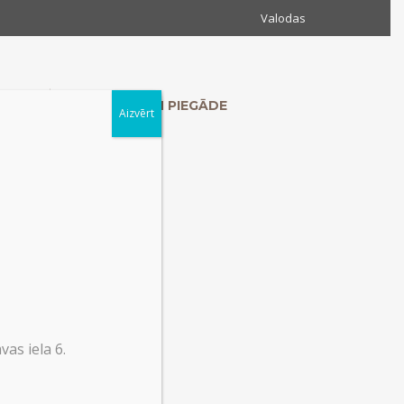
Valodas
MUMS
KONTAKTI UN PIEGĀDE
Aizvērt
as iela 6.