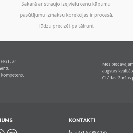
Sakarā ar straujo izejvielu cenu kāpumu,
pasūtījumu izmaksu korekcijas ir procesā,
lūdzu precizēt pa tālruni.
EIGT, ar
Mēs piedāvājam
mentu,
augstas kvalitāt
ī kompetentu
Citādas Garšas 
MUMS
KONTAKTI
+371 67 898 195