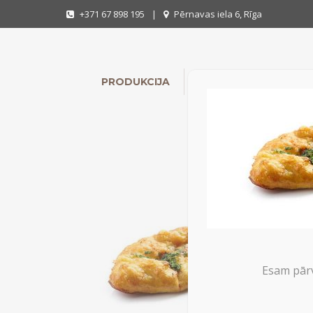
+371 67 898 195
|
Pērnavas iela 6, Rīga
PRODUKCIJA
INDIVIDUĀLIE PASŪTĪ
Esam pārv