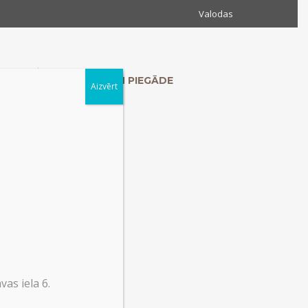
Valodas
MUMS
KONTAKTI UN PIEGĀDE
Aizvērt
as iela 6.