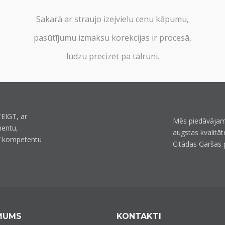
Sakarā ar straujo izejvielu cenu kāpumu,
pasūtījumu izmaksu korekcijas ir procesā,
lūdzu precizēt pa tālruni.
EIGT, ar
Mēs piedāvājam
mentu,
augstas kvalitāt
ī kompetentu
Citādas Garšas 
MUMS
KONTAKTI