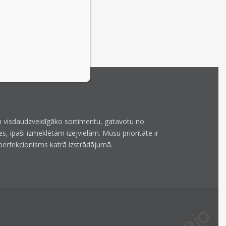
 visdaudzveidīgāko sortimentu, gatavotu no
es, īpaši izmeklētām izejvielām. Mūsu prioritāte ir
perfekcionisms katrā izstrādājumā.