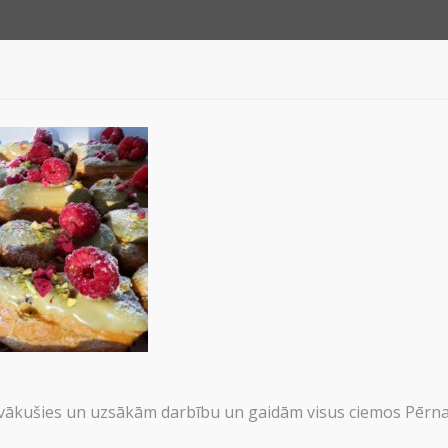
JUMI
PAR 
ākušies un uzsākām darbību un gaidām visus ciemos Pērnav