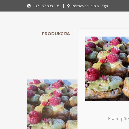
+371 67 898 195
|
Pērnavas iela 6, Rīga
PRODUKCIJA
INDIVIDUĀLIE PASŪTĪ
Esam pārv