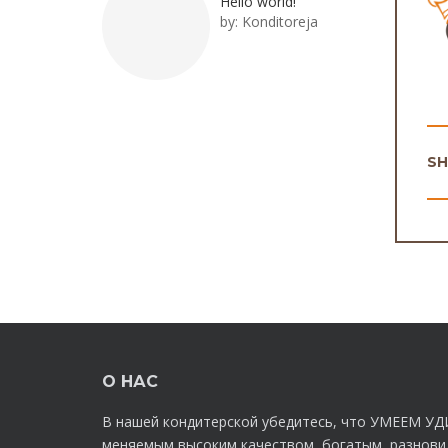
Hello world!
by:
Konditoreja
S
О НАС
В нашей кондитерской убедитесь, что УМЕЕМ УД
меняемым высоким качеством, богатым, разнов