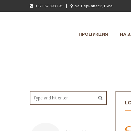
+371 67 898 195
|
Ул. Пернавас 6, Рига
ПРОДУКЦИЯ
НА 
L