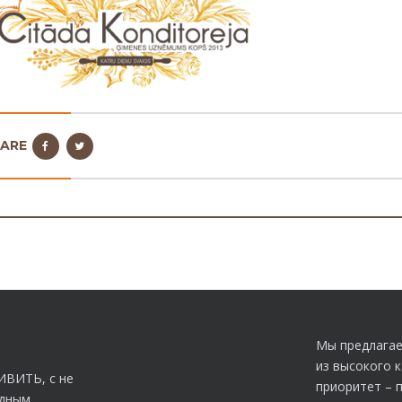
HARE
Мы предлагае
из высокого 
ИВИТЬ, с не
приоритет – 
идным