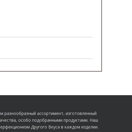
м разнообразный ассортимент, изготовленный
качества, особо подобранными продуктами. Наш
перфекционизм Другого Вкуса в каждом изделии.