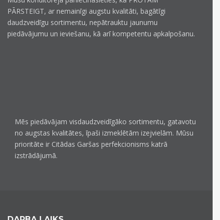
PĀRSTEIGT, ar nemainīgi augstu kvalitāti, bagātīgi
daudzveidīgu sortimentu, nepātrauktu jaunumu
piedāvājumu un ieviešanu, kā arī kompetentu apkalpošanu.
Mēs piedāvājam visdaudzveidīgāko sortimentu, gatavotu
no augstas kvalitātes, īpaši izmeklētām izejvielām. Mūsu
prioritāte ir Citādas Garšas perfekcionisms katrā
izstrādājumā.
DARBA LAIKS