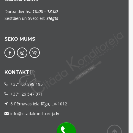
Darba dienās:
10:00 - 18:00
Sestdien un Svētdien:
slēgts
SEKO MUMS
KONTAKTI
+371 67 898 195
+371 26 547 071
6 Pērnavas iela Rīga, LV-1012
info@citadakonditoreja.lv