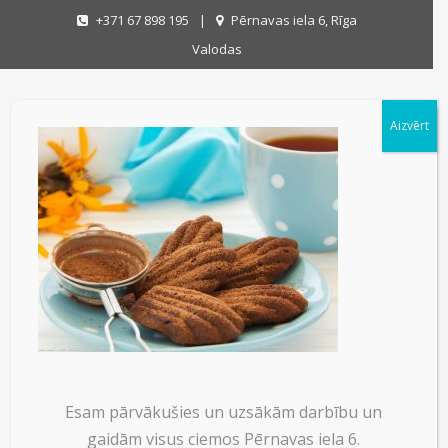
+371 67 898 195
|
Pērnavas iela 6, Rīga
Valodas
Aizvērt
M-PRODUCT-12
M-PRODUCT-12
on
14/08/2015
|
No Comments
Esam pārvākušies un uzsākām darbību un
gaidām visus ciemos Pērnavas iela 6.