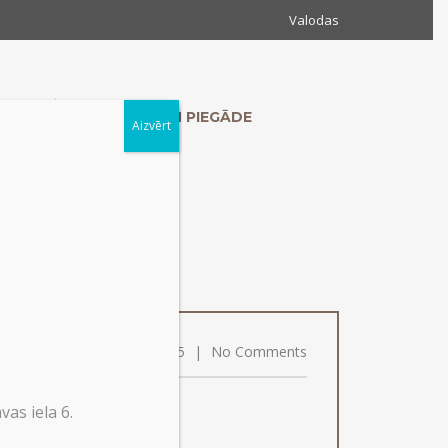
Valodas
MUMS
KONTAKTI UN PIEGĀDE
Aizvērt
on
14/08/2015
|
No Comments
as iela 6.