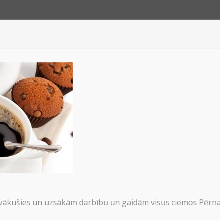
JUMI
PAR 
M-PRODUCT-9
PRODUCT-9
ākušies un uzsākām darbību un gaidām visus ciemos Pērnav