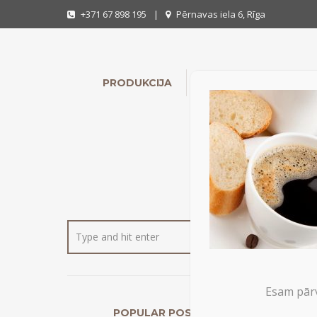
+371 67 898 195
|
Pērnavas iela 6, Rīga
PRODUKCIJA
INDIVIDUĀLIE PASŪTĪ
M-
Esam pārv
POPULAR POSTS