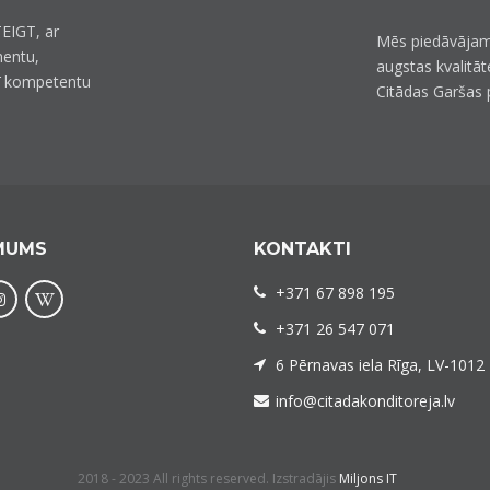
EIGT, ar
Mēs piedāvājam
mentu,
augstas kvalitāt
ī kompetentu
Citādas Garšas 
MUMS
KONTAKTI
+371 67 898 195
+371 26 547 071
6 Pērnavas iela Rīga, LV-1012
info@citadakonditoreja.lv
2018 - 2023 All rights reserved. Izstradājis
Miljons IT