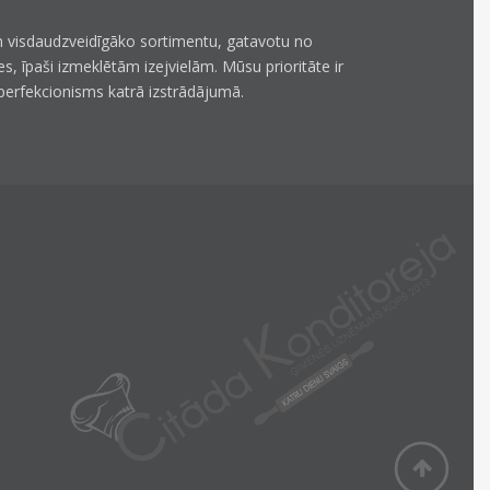
 visdaudzveidīgāko sortimentu, gatavotu no
es, īpaši izmeklētām izejvielām. Mūsu prioritāte ir
perfekcionisms katrā izstrādājumā.