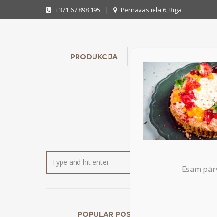
+371 67 898 195
|
Pērnavas iela 6, Rīga
PRODUKCIJA
INDIVIDUĀLIE PASŪTĪ
Esam pārv
MA
POPULAR POSTS