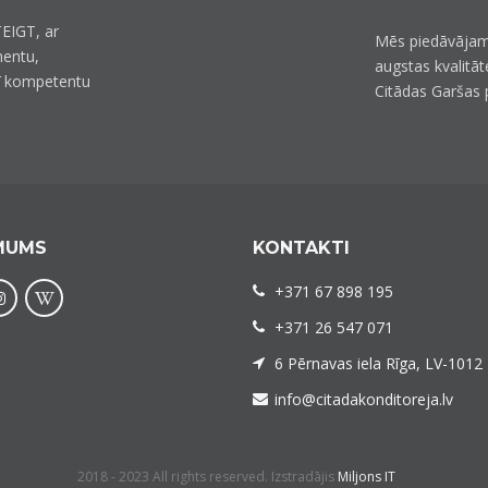
EIGT, ar
Mēs piedāvājam
mentu,
augstas kvalitāt
ī kompetentu
Citādas Garšas 
MUMS
KONTAKTI
+371 67 898 195
+371 26 547 071
6 Pērnavas iela Rīga, LV-1012
info@citadakonditoreja.lv
2018 - 2023 All rights reserved. Izstradājis
Miljons IT