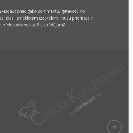
 visdaudzveidīgāko sortimentu, gatavotu no
es, īpaši izmeklētām izejvielām. Mūsu prioritāte ir
perfekcionisms katrā izstrādājumā.