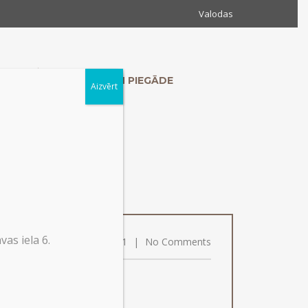
Valodas
MUMS
KONTAKTI UN PIEGĀDE
Aizvērt
as iela 6.
on
27/05/2021
|
No Comments