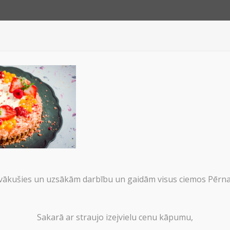
JUMI
PAR 
MANGO-PASIFLORA-3
ākušies un uzsākām darbību un gaidām visus ciemos Pērnav
NGO-PASIFLORA-3
Sakarā ar straujo izejvielu cenu kāpumu,