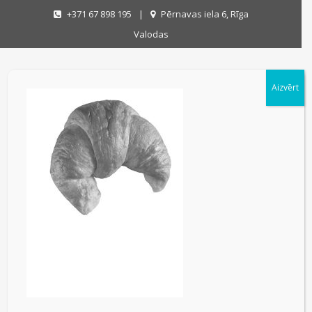
+371 67 898 195
|
Pērnavas iela 6, Rīga
Valodas
Aizvērt
PIRADZINI
PIRADZINI
on
25/01/2018
|
No Comments