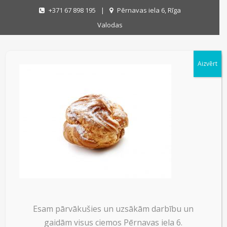
+371 67 898 195
|
Pērnavas iela 6, Rīga
Valodas
Aizvērt
VECRIGA
VECRIGA
on
04/12/2017
|
No Comments
Esam pārvākušies un uzsākām darbību un
gaidām visus ciemos Pērnavas iela 6.